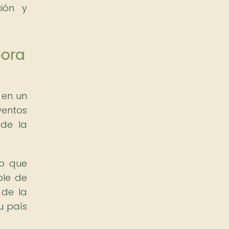
ión y
pora
 en un
ventos
 de la
no que
ble de
 de la
u país