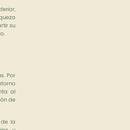
erior,
queza
tir su
o.
s. Por
ntorno
nta al
ión de
 de la
ales y