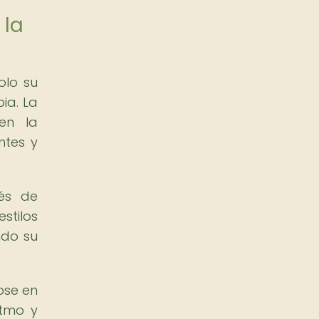
 la
olo su
ia. La
en la
ntes y
és de
stilos
ndo su
ose en
itmo y