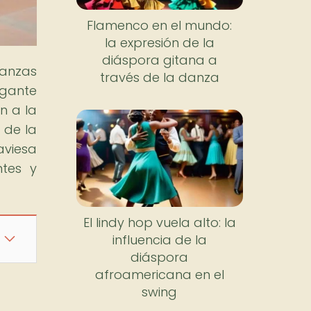
Flamenco en el mundo:
la expresión de la
diáspora gitana a
danzas
través de la danza
egante
n a la
 de la
viesa
ntes y
El lindy hop vuela alto: la
influencia de la
diáspora
afroamericana en el
swing