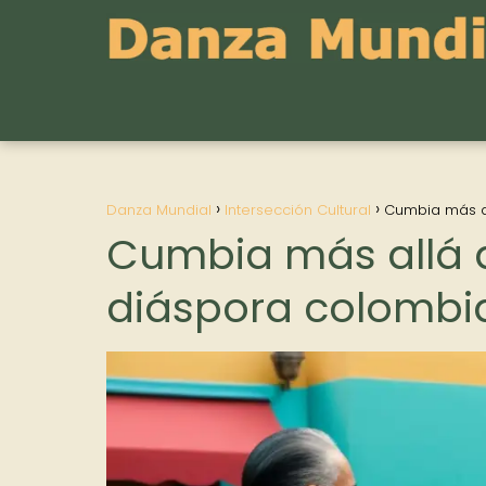
Danza Mundial
Intersección Cultural
Cumbia más al
Cumbia más allá d
diáspora colombi