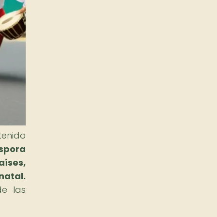
tenido
áspora
íses,
natal.
e las