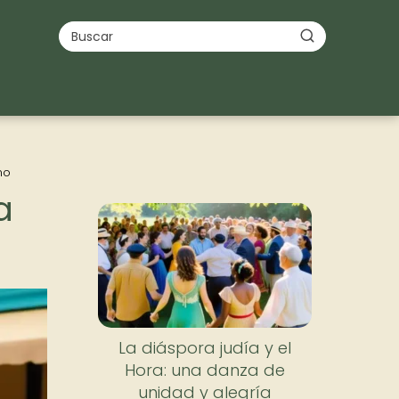
mo
a
La diáspora judía y el
Hora: una danza de
unidad y alegría