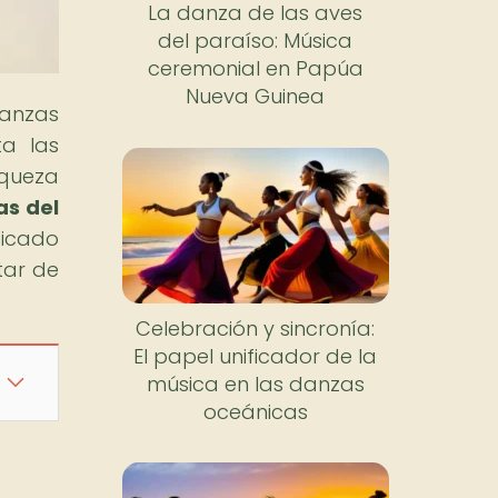
La danza de las aves
del paraíso: Música
ceremonial en Papúa
Nueva Guinea
danzas
ta las
iqueza
as del
ficado
tar de
Celebración y sincronía:
El papel unificador de la
música en las danzas
oceánicas