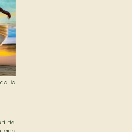
ndo la
ad del
ación,