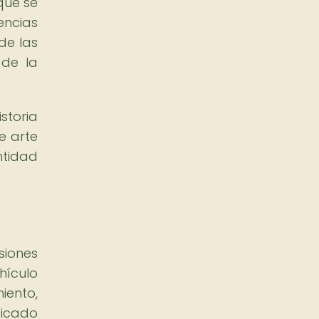
 que se
encias
de las
 de la
storia
e arte
ntidad
siones
hículo
iento,
ficado