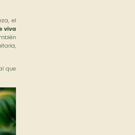
za, el
e viva
ambién
aria,
al que