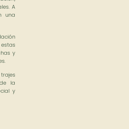
les. A
on una
lación
 estas
chas y
s.
trajes
 de la
cial y