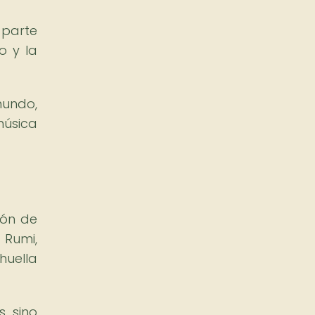
 parte
o y la
mundo,
úsica
ión de
 Rumi,
uella
, sino