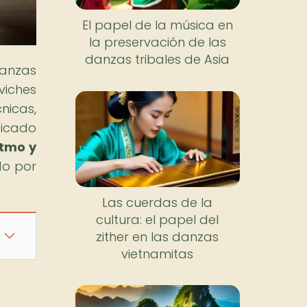
El papel de la música en
la preservación de las
danzas tribales de Asia
danzas
viches
nicas,
ficado
itmo y
do por
Las cuerdas de la
cultura: el papel del
zither en las danzas
vietnamitas