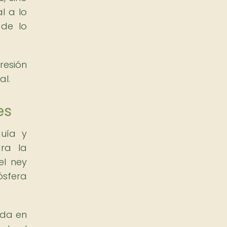
l a lo
 de lo
resión
al.
es
uía y
ra la
el ney
ósfera
ada en