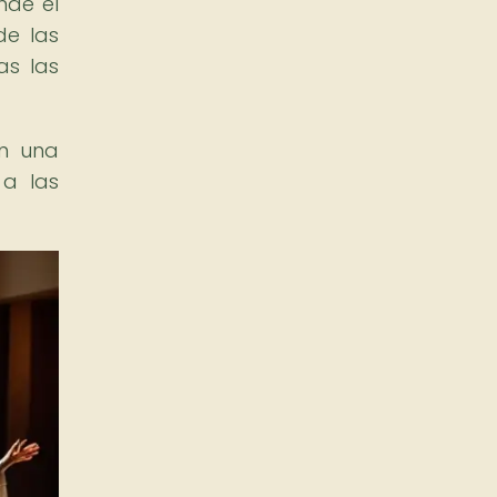
nde el
de las
as las
en una
 a las