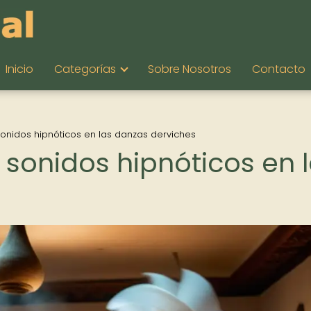
Inicio
Categorías
Sobre Nosotros
Contacto
 sonidos hipnóticos en las danzas derviches
s sonidos hipnóticos en 