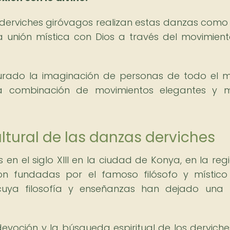
s derviches giróvagos realizan estas danzas como
a unión mística con Dios a través del movimient
rado la imaginación de personas de todo el 
la combinación de movimientos elegantes y m
ltural de las danzas derviches
 en el siglo XIII en la ciudad de Konya, en la reg
ron fundadas por el famoso filósofo y místico
uya filosofía y enseñanzas han dejado una h
evoción y la búsqueda espiritual de los derviches