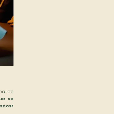
rma de
ue se
canzar