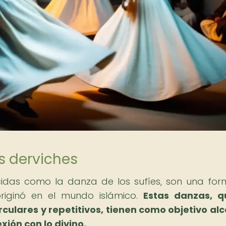
s derviches
cidas como la danza de los sufíes, son una fo
riginó en el mundo islámico.
Estas danzas, q
culares y repetitivos, tienen como objetivo al
xión con lo divino.