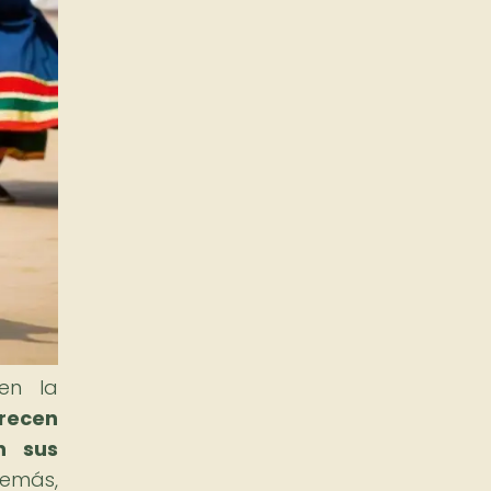
 en la
frecen
n sus
emás,