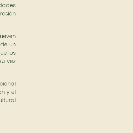
idades
resión
mueven
 de un
ue los
su vez
cional
n y el
ltural