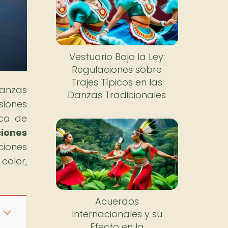
Vestuario Bajo la Ley:
Regulaciones sobre
Trajes Típicos en las
danzas
Danzas Tradicionales
siones
ica de
ciones
ciones
color,
Acuerdos
Internacionales y su
Efecto en la