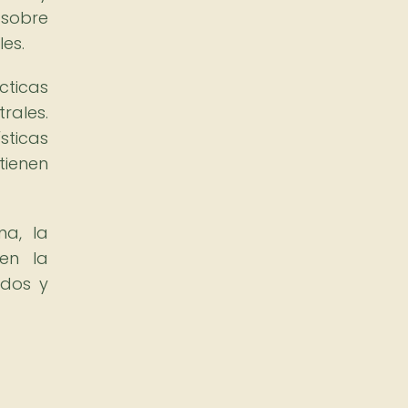
 sobre
les.
cticas
rales.
sticas
tienen
na, la
en la
ados y