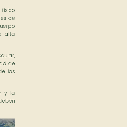
físico
les de
cuerpo
e alta
cular,
dad de
de las
r y la
 deben