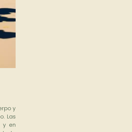
erpo y
o. Las
s y en