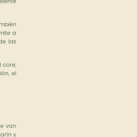
elente
ambién
mite a
de las
 core,
ón, el
ue van
arín y