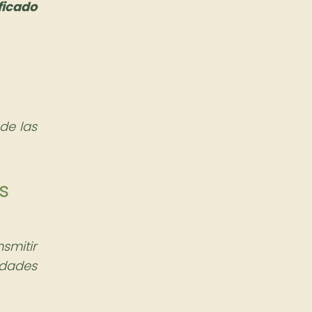
ficado
de las
s
smitir
idades