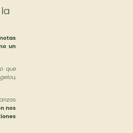
 la
motas
omo un
no que
gelou,
danzas
ón nos
xiones