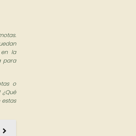
motas.
puedan
 en la
a para
otas o
! ¿Qué
 estas