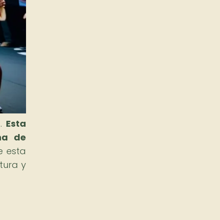
s.
Esta
na de
e esta
tura y