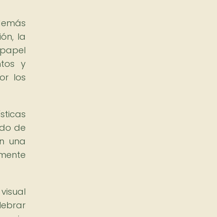
Además
ón, la
 papel
ntos y
or los
sticas
ido de
en una
amente
visual
lebrar