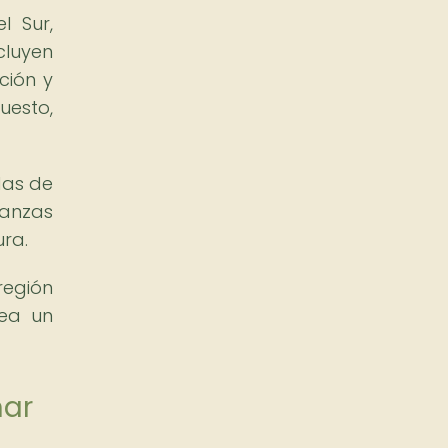
l Sur,
cluyen
ción y
uesto,
das de
danzas
ura.
región
sea un
nar