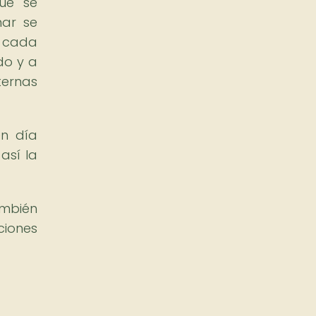
que se
nar se
s cada
ido y a
ternas
en día
así la
ambién
ciones