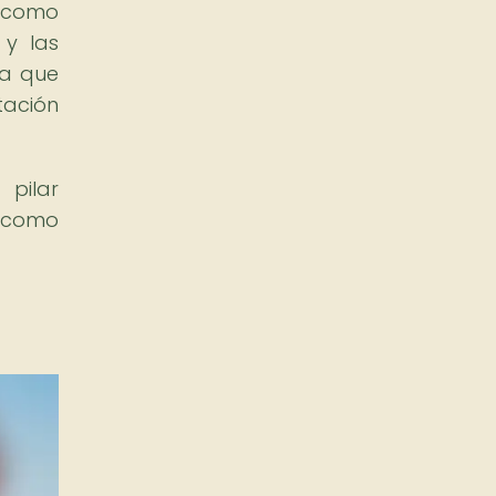
o como
 y las
ya que
tación
pilar
í como