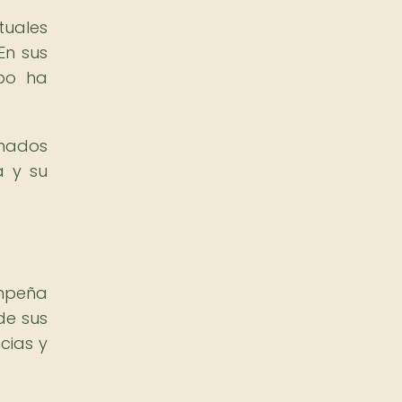
tuales
En sus
mpo ha
amados
a y su
empeña
de sus
cias y