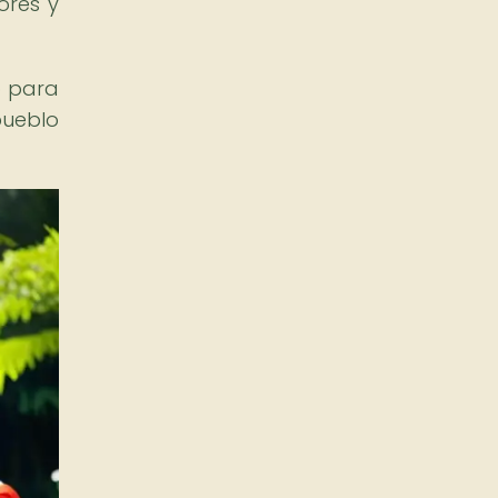
ores y
o para
pueblo