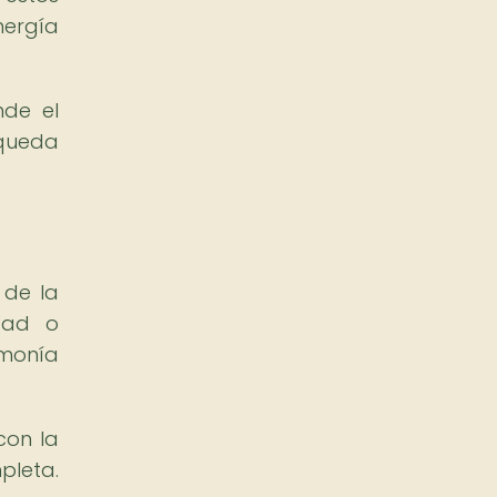
nergía
nde el
squeda
 de la
dad o
rmonía
con la
pleta.