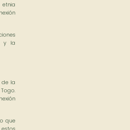
 etnia
nexión
ciones
a y la
 de la
 Togo.
nexión
no que
 estos