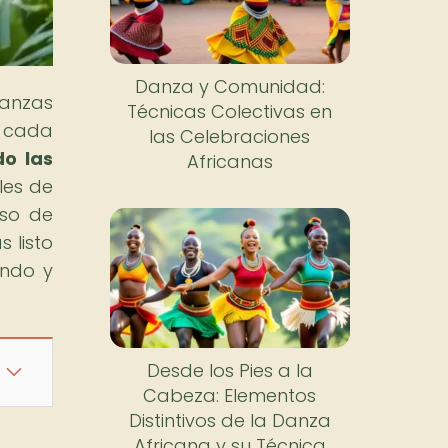
Danza y Comunidad:
danzas
Técnicas Colectivas en
e cada
las Celebraciones
do las
Africanas
les de
rso de
 listo
ando y
Desde los Pies a la
Cabeza: Elementos
Distintivos de la Danza
Africana y su Técnica