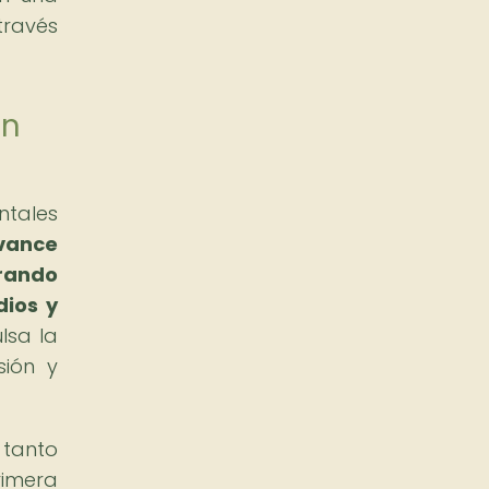
través
ón
ntales
vance
erando
dios y
lsa la
sión y
 tanto
rimera