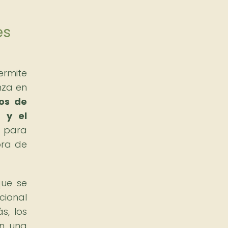
es
rmite
nza en
os de
a y el
s para
ora de
que se
cional
s, los
on una