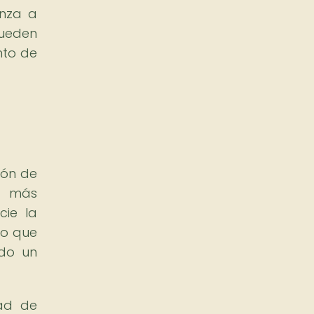
anza a
pueden
nto de
ión de
s más
cie la
do que
ndo un
ad de