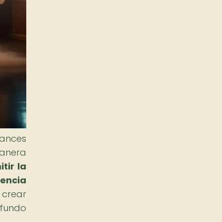
vances
manera
tir la
iencia
 crear
ofundo