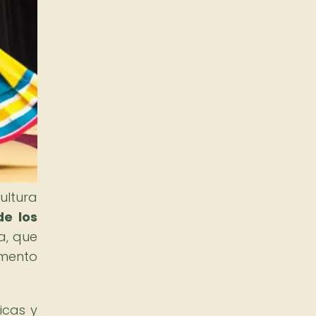
ultura
de los
a, que
emento
icas y