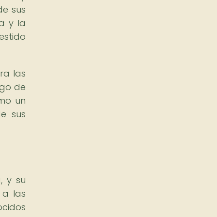
de sus
a y la
estido
ra las
rgo de
omo un
de sus
, y su
 a las
ocidos