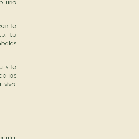
do una
can la
so. La
mbolos
a y la
de las
 viva,
mental