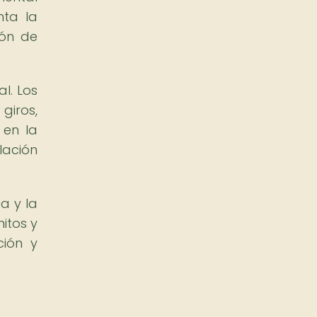
nta la
ión de
l. Los
giros,
 en la
lación
a y la
itos y
ción y