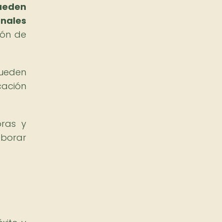
pueden
onales
ión de
pueden
cación
oras y
aborar