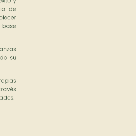
xito y
gia de
blecer
u base
danzas
ndo su
ropias
través
dades.