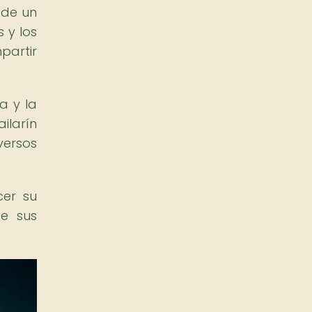
 de un
s y los
partir
a y la
ilarín
ersos
cer su
de sus