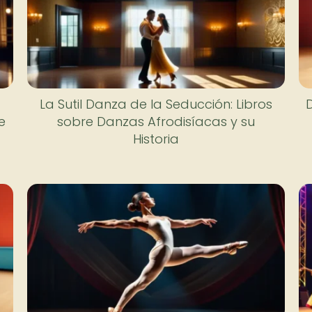
La Sutil Danza de la Seducción: Libros
e
sobre Danzas Afrodisíacas y su
Historia