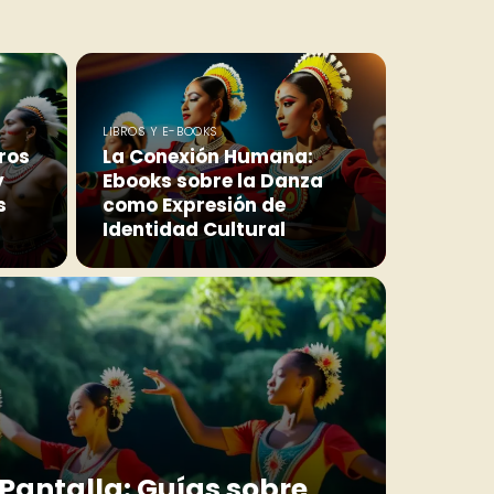
LIBROS Y E-BOOKS
ros
La Conexión Humana:
y
Ebooks sobre la Danza
s
como Expresión de
Identidad Cultural
 Pantalla: Guías sobre