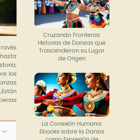
Cruzando Fronteras:
Historias de Danzas que
través
Trascendieron su Lugar
 hasta
de Origen
toria,
re los
Danzas
¿Están
apenas
La Conexión Humana:
Ebooks sobre la Danza
como Expresión de