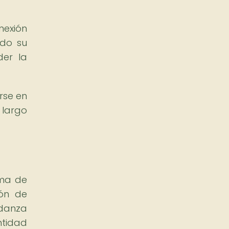
nexión
ndo su
der la
rse en
 largo
rma de
ión de
 danza
ntidad