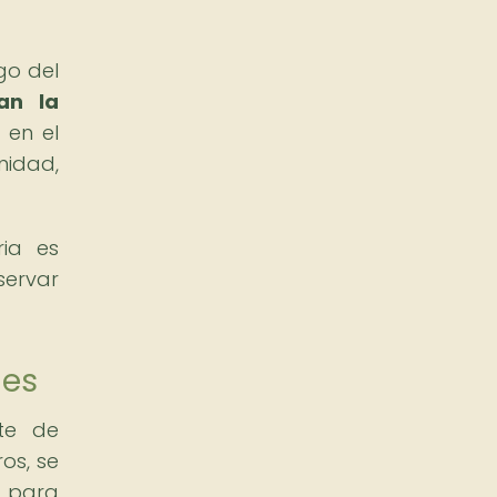
go del
an la
 en el
nidad,
ria es
servar
les
nte de
os, se
a para