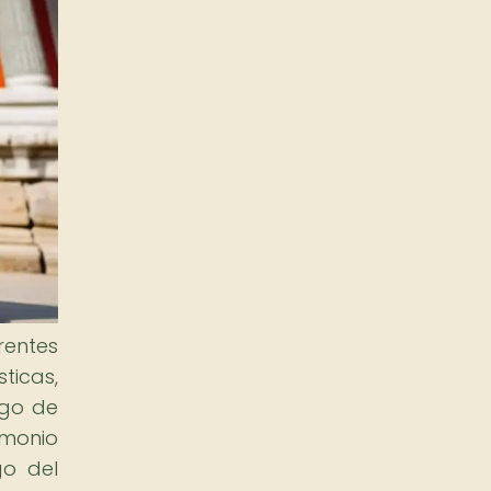
rentes
ticas,
rgo de
imonio
go del