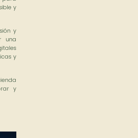
ible y
sión y
ar una
itales
icas y
cienda
orar y