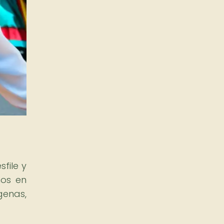
file y
ños en
genas,