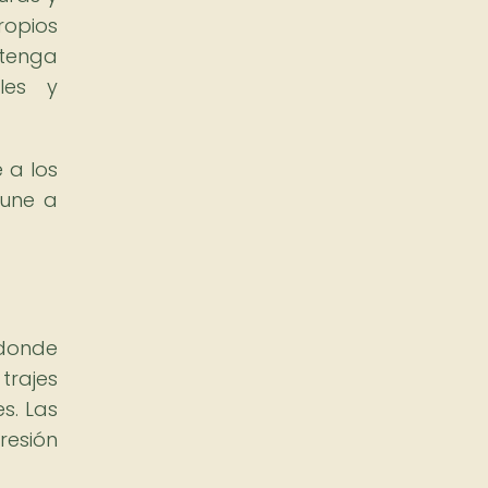
ropios
ntenga
les y
 a los
 une a
 donde
trajes
s. Las
resión