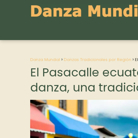
Danza Mundial
Danzas Tradicionales por Región
E
El Pasacalle ecuato
danza, una tradici