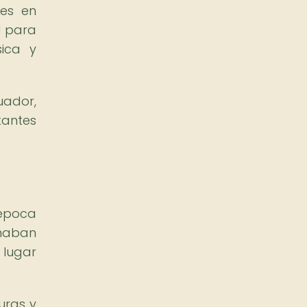
nes en
l para
sica y
uador,
tantes
 época
inaban
 lugar
uras y