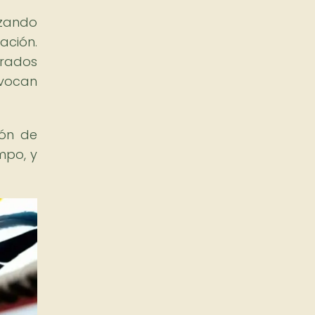
izando
ación.
orados
evocan
ión de
mpo, y