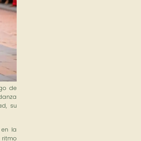
rgo de
 danza
ad, su
 en la
 ritmo