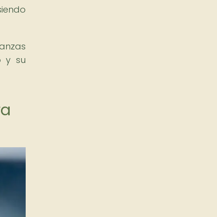
siendo
danzas
o y su
ra