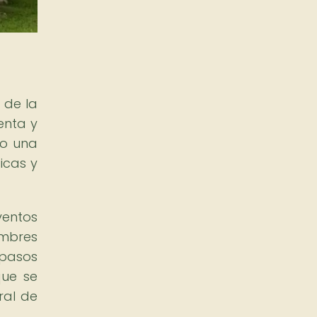
 de la
enta y
 o una
icas y
ventos
umbres
 pasos
que se
ral de