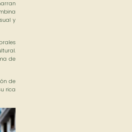
narran
ombina
sual y
orales
tural.
rma de
ión de
su rica