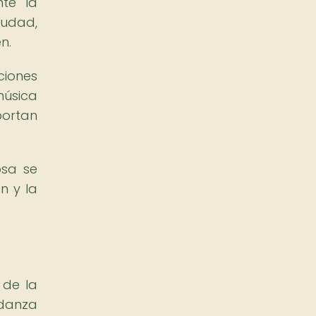
nte la
iudad,
n.
ciones
música
portan
osa se
n y la
 de la
 danza