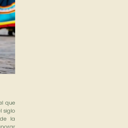
al que
l siglo
 de la
rporar