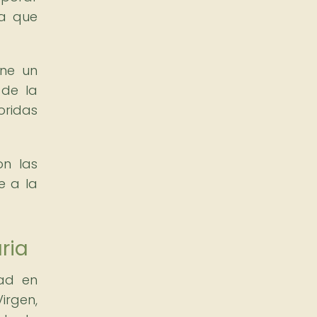
ca que
ene un
 de la
oridas
on las
e a la
ria
dad en
irgen,