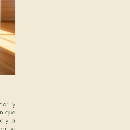
dor y
en que
o y la
za, se