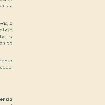
gar de
vas, o
rabajo
buir a
ión de
 danza
sidad,
sencia