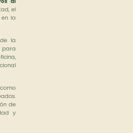
vos al
ad, el
 en la
 de la
s para
icina,
cional
r como
eados.
ión de
idad y