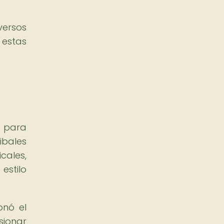
versos
 estas
s para
ibales
cales,
estilo
onó el
sionar