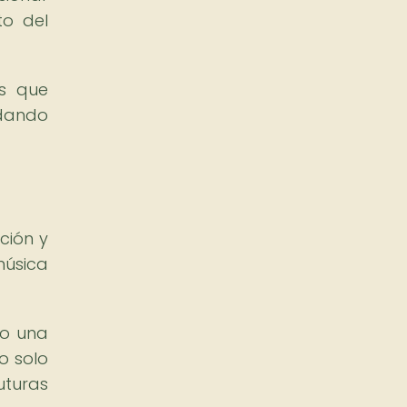
to del
os que
 dando
ción y
música
mo una
o solo
uturas