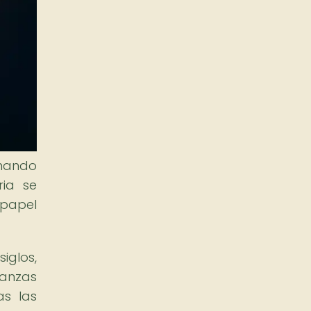
onando
ria se
papel
glos,
danzas
as las