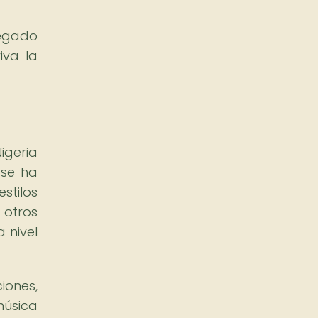
legado
iva la
igeria
 se ha
stilos
 otros
 nivel
iones,
música