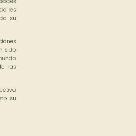
idades
de los
ndo su
ciones
n sido
 mundo
de las
ectiva
omo su