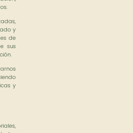
os.
zadas,
rado y
tes de
de sus
ción.
rarnos
ciendo
icas y
iales,