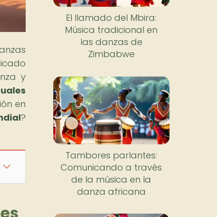
El llamado del Mbira:
Música tradicional en
las danzas de
anzas
Zimbabwe
ficado
anza y
tuales
ión en
dial
?
Tambores parlantes:
Comunicando a través
de la música en la
danza africana
les