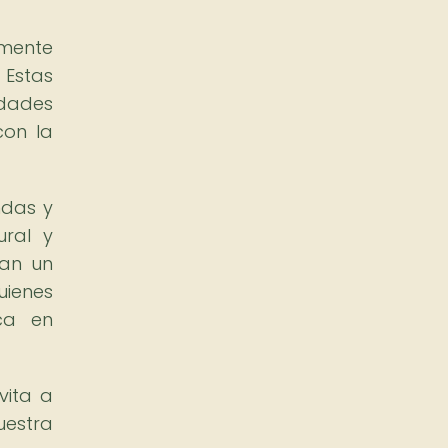
amente
 Estas
idades
con la
ndas y
ural y
ñan un
uienes
ica en
vita a
uestra