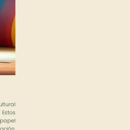
ltural
 Estos
 papel
ación,