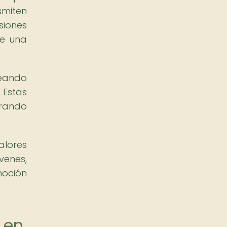
smiten
siones
de una
reando
 Estas
erando
alores
enes,
moción
 en