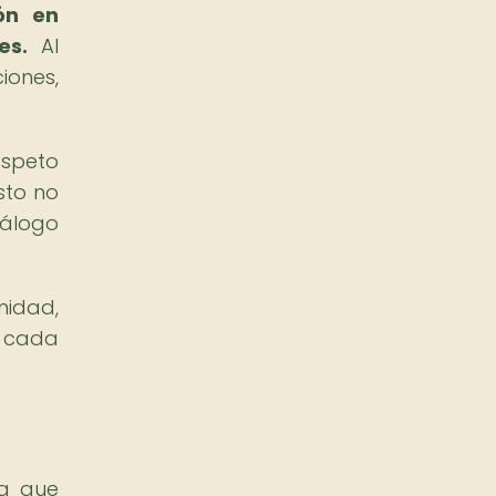
ón en
es.
Al
iones,
espeto
sto no
iálogo
nidad,
e cada
ya que