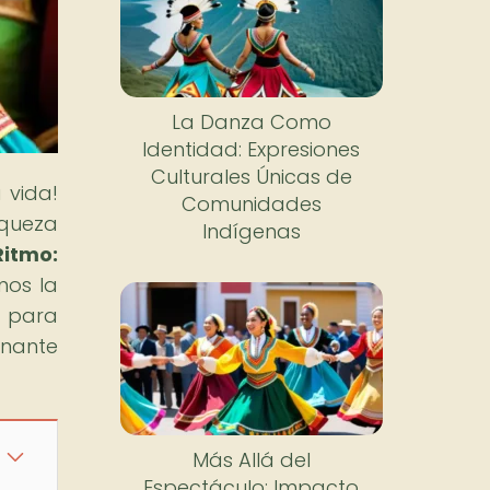
La Danza Como
Identidad: Expresiones
Culturales Únicas de
 vida!
Comunidades
iqueza
Indígenas
Ritmo:
mos la
o para
onante
Más Allá del
Espectáculo: Impacto