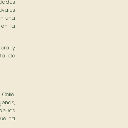
idades
ivales
en una
 en la
ural y
tal de
Chile.
genas,
de los
que ha