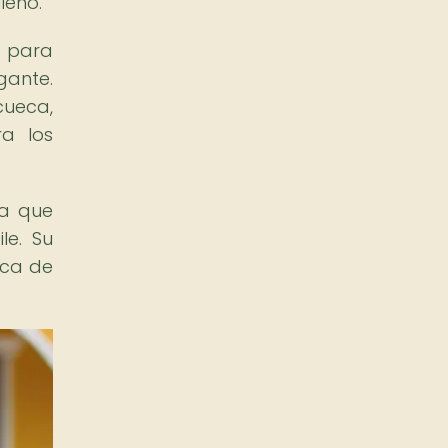
leno.
d para
gante.
cueca,
ra los
ya que
le. Su
ica de