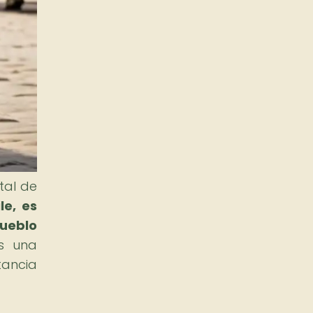
tal de
le, es
pueblo
s una
tancia