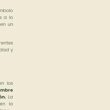
ímbolo
s a lo
 en un
rentes
idad y
en los
hombre
ón.
La
 en la