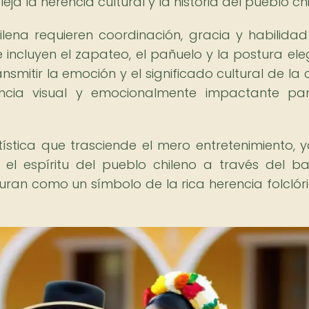
ja la herencia cultural y la historia del pueblo chi
ilena requieren coordinación, gracia y habilida
e incluyen el zapateo, el pañuelo y la postura ele
mitir la emoción y el significado cultural de la 
encia visual y emocionalmente impactante pa
ística que trasciende el mero entretenimiento, 
y el espíritu del pueblo chileno a través del bai
uran como un símbolo de la rica herencia folclór