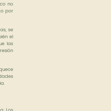
ico no
to por
as, se
ién el
ue las
resión
iquece
idades
ia.
a. Los