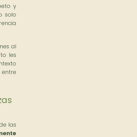
peto y
o solo
rencia
nes al
to les
ntexto
 entre
zas
de las
mente