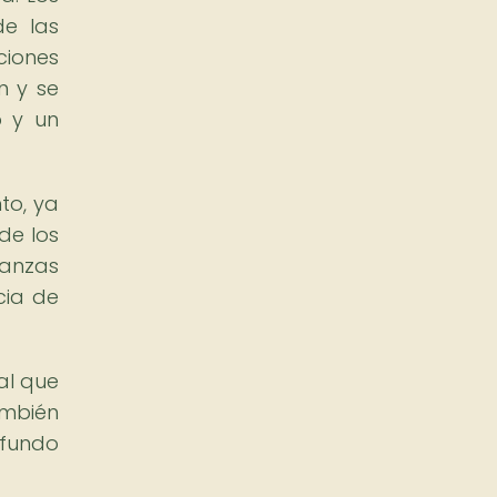
de las
ciones
n y se
o y un
to, ya
de los
danzas
cia de
al que
ambién
ofundo