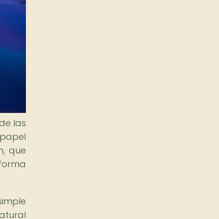
de las
 papel
n, que
a forma
simple
atural