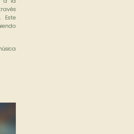
a a la
través
. Este
niendo
música