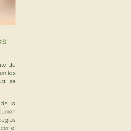
as
nte de
en las
ual se
 de la
cución
pegios
cer el