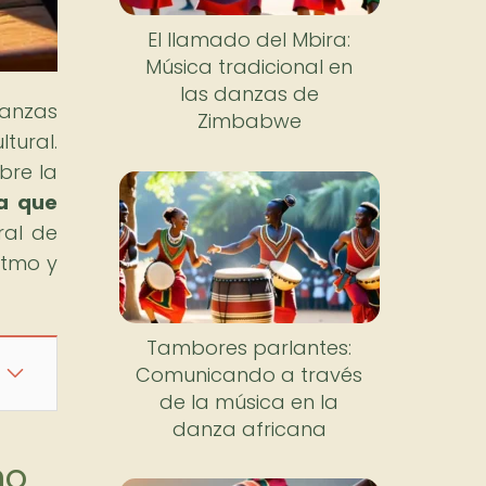
El llamado del Mbira:
Música tradicional en
las danzas de
danzas
Zimbabwe
tural.
bre la
a que
ral de
itmo y
Tambores parlantes:
Comunicando a través
de la música en la
danza africana
no