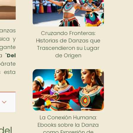
danzas
Cruzando Fronteras:
sica y
Historias de Danzas que
gante
Trascendieron su Lugar
a "
Del
de Origen
párate
s esta
La Conexión Humana:
Ebooks sobre la Danza
del
como Expresión de