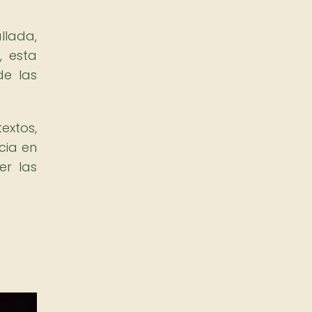
llada,
, esta
de las
extos,
cia en
er las