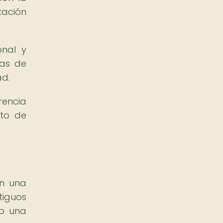
tación
onal y
ras de
ad.
rencia
nto de
on una
tiguos
mo una