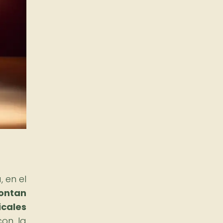
 en el
montan
icales
con la