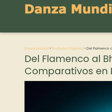
Danza Mundial
Productos Digitales
Del Flamenco a
Del Flamenco al B
Comparativos en L